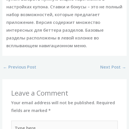
настройках купона. Ставки и бонусы – это не полный
набор возможностей, которые предлагает
приложение. Версия содержит множество
интересных для беттера разделов. Базовые
разделы расположены в левой колонке во
всплывающем навигационном меню.
←
Previous Post
Next Post
→
Leave a Comment
Your email address will not be published.
Required
fields are marked
*
Type