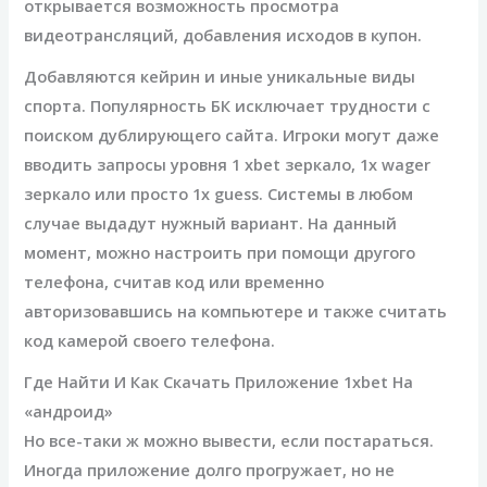
открывается возможность просмотра
видеотрансляций, добавления исходов в купон.
Добавляются кейрин и иные уникальные виды
спорта. Популярность БК исключает трудности с
поиском дублирующего сайта. Игроки могут даже
вводить запросы уровня 1 xbet зеркало, 1x wager
зеркало или просто 1x guess. Системы в любом
случае выдадут нужный вариант. На данный
момент, можно настроить при помощи другого
телефона, считав код или временно
авторизовавшись на компьютере и также считать
код камерой своего телефона.
Где Найти И Как Скачать Приложение 1xbet На
«андроид»
Но все-таки ж можно вывести, если постараться.
Иногда приложение долго прогружает, но не