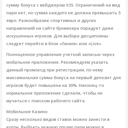
сумму бонуса с вейджером X35. Ограничений на вид
пари нет, но сумма каждого не должна превышать 5
евро. Разнообразие спортивных и других
направлений на сайте букмекера порадует даже
искушенных игроков. Для выбора дисциплины
следует перейти в блок «Линия» или «Live».
Полноценное управление учетной записью через
мобильное приложение. Рекомендуем указать
данный промокод при регистрации, по нему
максимальная сумма бонуса на первый депозит для
игроков будет повышена на 30%. Наконец-то
нормальное приложение сделали, чтобы не
мучаться с поиском рабочего сайта.
Мобильное Казино
Сразу несколько видов ставок можно занести в
купон. Выбрать нужную опцию пари можно в