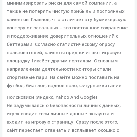
минимизировать риски для самой компании, а
также не потерять чистую прибыль и постоянных
клиентов. Главное, что отличает эту букмекерскую
контору от остальных – это постоянное сохранение
и поддерживание доверительных отношений с
беттерами. Согласно статистическому опросу
пользователей, клиенты предпочитают игровую
площадку 1иксбет другим порталам. Основным
направлением деятельности конторы стали
спортивные пари. На сайте можно поставить на
футбол, биатлон, водное поло, фигурное катание.
Поисковики (яндекс, Yahoo And Google)
Не задумываясь о безопасности личных данных,
игрок вводит свои личные данные аккаунта и
входит на игровую страницу. Сразу после этого,
сайт перестает отвечать и всплывает окошко с