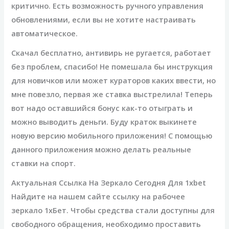
критично. Есть возможность ручного управления
обновлениями, если вы не хотите настраивать
автоматическое.
Скачал бесплатно, антивирь не ругается, работает
без проблем, спасибо! Не помешала бы инструкция
для новичков или может кураторов каких ввести, но
мне повезло, первая же ставка выстрелила! Теперь
вот надо оставшийся бонус как-то отыграть и
можно выводить деньги. Буду краток выкинете
новую версию мобильного приложения! С помощью
данного приложения можно делать реальные
ставки на спорт.
Актуальная Ссылка На Зеркало Сегодня Для 1xbet
Найдите на нашем сайте ссылку на рабочее
зеркало 1хБет. Чтобы средства стали доступны для
свободного обращения, необходимо проставить