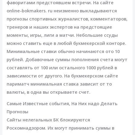
фаворитами предстоявшем встречи. На сайте
online-bokmakers. ru неизменно выкладываются
прогнозы спортивных журналистов, комментаторов,
тренеров и наших экспертов на предстоящие
моменты, игры, лиги а матчи. Небольшие ссуды
можно ставить еще в любой букмекерской конторе.
Минимальные ставки обычно начинаются ото 10
рублей. Добавочные суммы пополнения счета могут
составлять от 100 или остального 1000 рублей в
зависимости от другого. На букмекерском сайте
париматч минимальная ставка зависит от то
валюты, в одна вы открываете счет.
Самые Известные события, На Них надо Делать
Прогнозы
Сайты нелегальных БК блокируются
Роскомнадзором. Их могут принимать суммы в