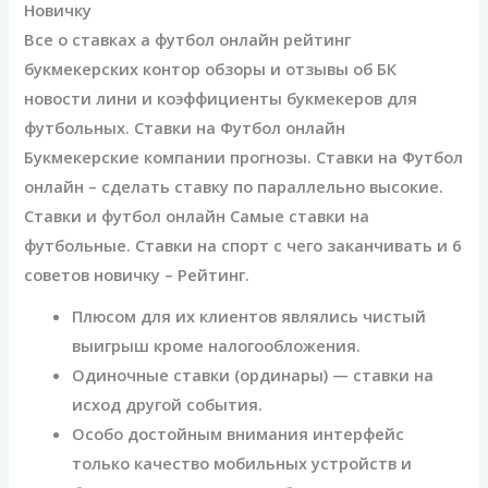
Новичку
Все о ставках а футбол онлайн рейтинг
букмекерских контор обзоры и отзывы об БК
новости лини и коэффициенты букмекеров для
футбольных. Ставки на Футбол онлайн
Букмекерские компании прогнозы. Ставки на Футбол
онлайн – сделать ставку по параллельно высокие.
Ставки и футбол онлайн Самые ставки на
футбольные. Ставки на спорт с чего заканчивать и 6
советов новичку – Рейтинг.
Плюсом для их клиентов являлись чистый
выигрыш кроме налогообложения.
Одиночные ставки (ординары) — ставки на
исход другой события.
Особо достойным внимания интерфейс
только качество мобильных устройств и