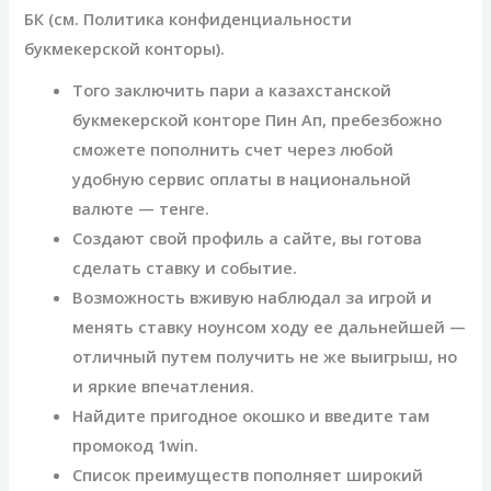
БК (см. Политика конфиденциальности
букмекерской конторы).
Того заключить пари а казахстанской
букмекерской конторе Пин Ап, пребезбожно
сможете пополнить счет через любой
удобную сервис оплаты в национальной
валюте — тенге.
Создают свой профиль а сайте, вы готова
сделать ставку и событие.
Возможность вживую наблюдал за игрой и
менять ставку ноунсом ходу ее дальнейшей —
отличный путем получить не же выигрыш, но
и яркие впечатления.
Найдите пригодное окошко и введите там
промокод 1win.
Список преимуществ пополняет широкий