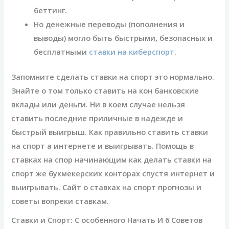
беттинг.
Но денежные переводы (пополнения и
выводы) могло быть быстрыми, безопасных и
бесплатными
ставки на киберспорт
.
Запомните сделать ставки на спорт это нормально.
Знайте о том только ставить на кон банковские
вклады или деньги. Ни в коем случае нельзя
ставить последние приличные в надежде и
быстрый выигрыш. Как правильно ставить ставки
на спорт а интернете и выигрывать. Помощь в
ставках на спор начинающим как делать ставки на
спорт же букмекерских конторах спустя интернет и
выигрывать. Сайт о ставках на спорт прогнозы и
советы вопреки ставкам.
Ставки и Спорт: С особенного Начать И 6 Советов