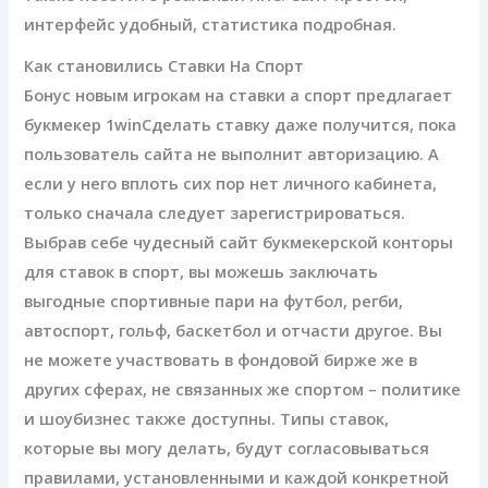
интерфейс удобный, статистика подробная.
Как становились Ставки На Спорт
Бонус новым игрокам на ставки а спорт предлагает
букмекер 1winСделать ставку даже получится, пока
пользователь сайта не выполнит авторизацию. А
если у него вплоть сих пор нет личного кабинета,
только сначала следует зарегистрироваться.
Выбрав себе чудесный сайт букмекерской конторы
для ставок в спорт, вы можешь заключать
выгодные спортивные пари на футбол, регби,
автоспорт, гольф, баскетбол и отчасти другое. Вы
не можете участвовать в фондовой бирже же в
других сферах, не связанных же спортом – политике
и шоубизнес также доступны. Типы ставок,
которые вы могу делать, будут согласовываться
правилами, установленными и каждой конкретной