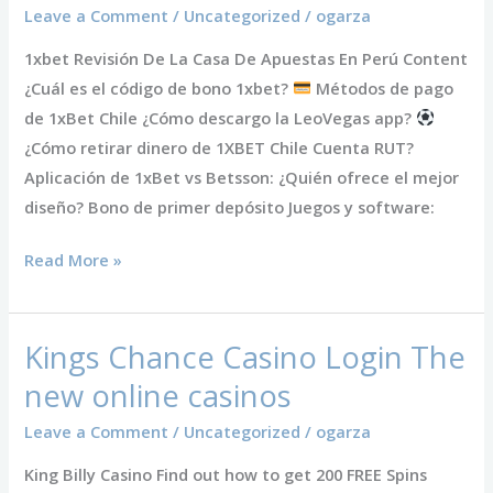
691
Leave a Comment
/
Uncategorized
/
ogarza
para
1xbet Revisión De La Casa De Apuestas En Perú Content
Apuestas
¿Cuál es el código de bono 1xbet?
Métodos de pago
Deportivas
de 1xBet Chile ¿Cómo descargo la LeoVegas app?
en
¿Cómo retirar dinero de 1XBET Chile Cuenta RUT?
Chile
Aplicación de 1xBet vs Betsson: ¿Quién ofrece el mejor
diseño? Bono de primer depósito Juegos y software:
Read More »
Kings Chance Casino Login The
Kings
Chance
new online casinos
Casino
Leave a Comment
/
Uncategorized
/
ogarza
Login
The
King Billy Casino Find out how to get 200 FREE Spins