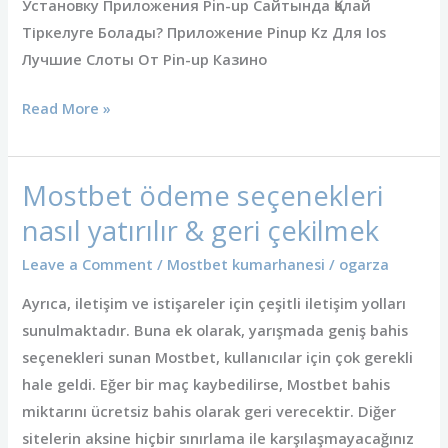
Установку Приложения Pin-up Сайтында Қалай
Тіркелуге Болады? Приложение Pinup Kz Для Ios
Лучшие Слоты От Pin-up Казино
Read More »
Mostbet ödeme seçenekleri
Mostbet
ödeme
nasıl yatırılır & geri çekilmek
seçenekleri
Leave a Comment
/
Mostbet kumarhanesi
/
ogarza
nasıl
yatırılır
Ayrıca, iletişim ve istişareler için çeşitli iletişim yolları
&
sunulmaktadır. Buna ek olarak, yarışmada geniş bahis
geri
seçenekleri sunan Mostbet, kullanıcılar için çok gerekli
çekilmek
hale geldi. Eğer bir maç kaybedilirse, Mostbet bahis
miktarını ücretsiz bahis olarak geri verecektir. Diğer
sitelerin aksine hiçbir sınırlama ile karşılaşmayacağınız