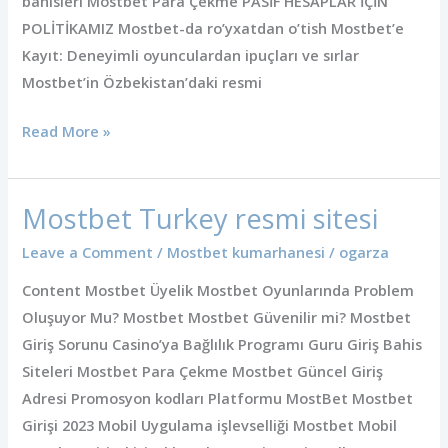
bahisleri Mostbet Para Çekme PASİF HESAPLAR İÇİN
POLİTİKAMIZ Mostbet-da ro’yxatdan o’tish Mostbet’e
Kayıt: Deneyimli oyunculardan ipuçları ve sırlar
Mostbet’in Özbekistan’daki resmi
Read More »
Mostbet Turkey resmi sitesi
Mostbet
Turkey
Leave a Comment
/
Mostbet kumarhanesi
/
ogarza
resmi
Content Mostbet Üyelik Mostbet Oyunlarında Problem
sitesi
Oluşuyor Mu? Mostbet Mostbet Güvenilir mi? Mostbet
Giriş Sorunu Casino’ya Bağlılık Programı Guru Giriş Bahis
Siteleri Mostbet Para Çekme Mostbet Güncel Giriş
Adresi Promosyon kodları Platformu MostBet Mostbet
Girişi 2023 Mobil Uygulama işlevselliği Mostbet Mobil