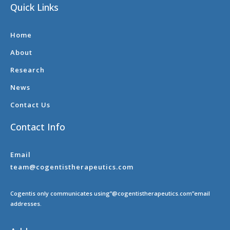
Quick Links
Home
About
Research
News
Contact Us
Contact Info
Email
team@cogentistherapeutics.com
Cogentis only communicates using”@cogentistherapeutics.com”email
addresses.