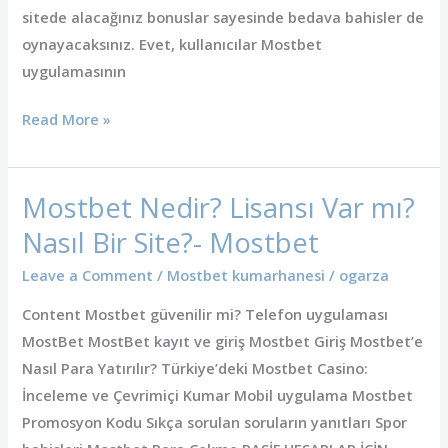
sitede alacağınız bonuslar sayesinde bedava bahisler de
oynayacaksınız. Evet, kullanıcılar Mostbet
uygulamasının
Read More »
Mostbet Nedir? Lisansı Var mı?
Mostbet
Nedir?
Nasıl Bir Site?- Mostbet
Lisansı
Leave a Comment
/
Mostbet kumarhanesi
/
ogarza
Var
mı?
Content Mostbet güvenilir mi? Telefon uygulaması
Nasıl
MostBet MostBet kayıt ve giriş Mostbet Giriş Mostbet’e
Bir
Nasıl Para Yatırılır? Türkiye’deki Mostbet Casino:
Site?
İnceleme ve Çevrimiçi Kumar Mobil uygulama Mostbet
-
Promosyon Kodu Sıkça sorulan soruların yanıtları Spor
Mostbet