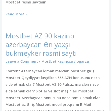
Mostbet rəsmi saytının
Read More »
Mostbet AZ 90 kazino
Mostbet
AZ
azerbaycan Ən yaxşı
90
bukmeyker rəsmi saytı
kazino
azerbaycan
Leave a Comment
/
Mostbet kazinosu
/
ogarza
Ən
Content Azerbaycan İdman mərcləri Mostbet giriş
yaxşı
Mostbet Qeydiyyat keçdikdə 555 AZN bonusunu necə
bukmeyker
əldə etmək olar? Mostbet AZ 90 Pulsuz mərcləri necə
rəsmi
əldə etmək olar? Slotlar və slot maşınları mostbet
saytı
Mostbet Azerbaycan bonusunu necə təmizləmək olar
Mostbet.az Giriş Mostbet mobil proqramı E-Mail
vasitəsilə qeydiyyatdan keçin Mostbet Azerbaycan giriş