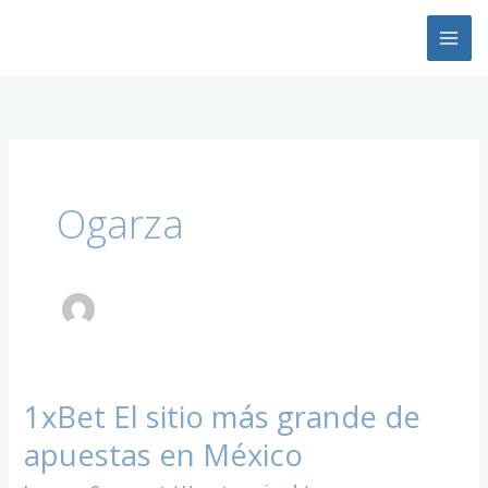
Skip
MAI
to
ME
content
Ogarza
1xBet El sitio más grande de
1xBet
El
apuestas en México
sitio