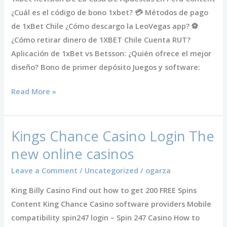
Apuestas
¿Cuál es el código de bono 1xbet? 💳 Métodos de pago
Deportivas
de 1xBet Chile ¿Cómo descargo la LeoVegas app? ⚽
en
¿Cómo retirar dinero de 1XBET Chile Cuenta RUT?
Chile
Aplicación de 1xBet vs Betsson: ¿Quién ofrece el mejor
diseño? Bono de primer depósito Juegos y software:
Read More »
Kings Chance Casino Login The
Kings
Chance
new online casinos
Casino
Leave a Comment
/
Uncategorized
/
ogarza
Login
The
King Billy Casino Find out how to get 200 FREE Spins
new
Content King Chance Casino software providers Mobile
online
compatibility spin247 login – Spin 247 Casino How to