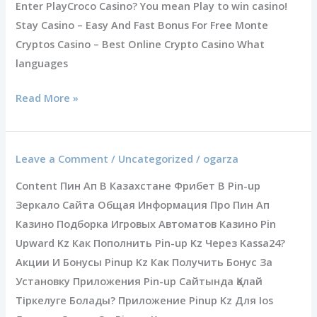
casinos
Enter PlayCroco Casino? You mean Play to win casino!
Stay Casino – Easy And Fast Bonus For Free Monte
Cryptos Casino – Best Online Crypto Casino What
languages
Read More »
Leave a Comment
/
Uncategorized
/
ogarza
Content Пин Ап В Казахстане Фрибет В Pin-up
Зеркало Сайта Общая Информация Про Пин Ап
Казино Подборка Игровых Автоматов Казино Pin
Upward Kz Как Пополнить Pin-up Kz Через Kassa24?
Акции И Бонусы Pinup Kz Как Получить Бонус За
Установку Приложения Pin-up Сайтында Қалай
Тіркелуге Болады? Приложение Pinup Kz Для Ios