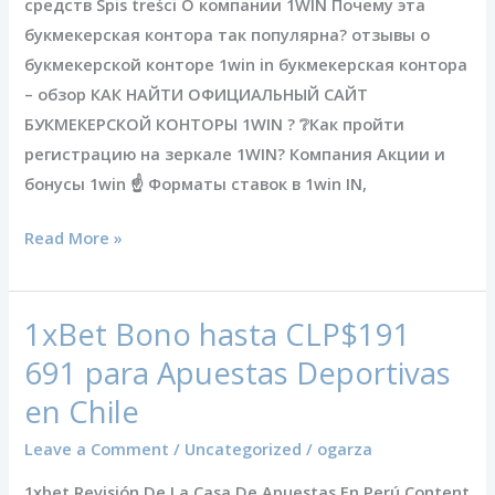
средств Spis treści О компании 1WIN Почему эта
вывод
букмекерская контора так популярна? отзывы о
средств
букмекерской конторе 1win in букмекерская контора
– обзор КАК НАЙТИ ОФИЦИАЛЬНЫЙ САЙТ
БУКМЕКЕРСКОЙ КОНТОРЫ 1WIN ? ❔Как пройти
регистрацию на зеркале 1WIN? Компания Акции и
бонусы 1win ☝️ Форматы ставок в 1win IN,
Read More »
1xBet Bono hasta CLP$191
1xBet
Bono
691 para Apuestas Deportivas
hasta
en Chile
CLP$191
691
Leave a Comment
/
Uncategorized
/
ogarza
para
1xbet Revisión De La Casa De Apuestas En Perú Content