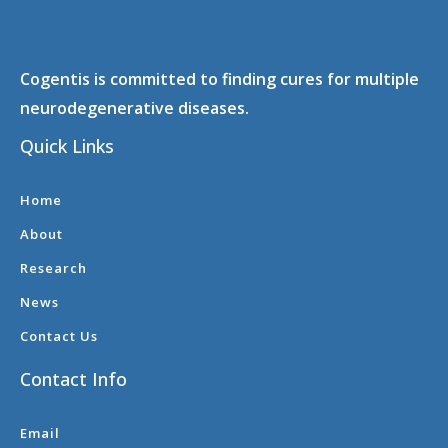
Cogentis is committed to finding cures for multiple
neurodegenerative diseases.
Quick Links
Home
About
Research
News
Contact Us
Contact Info
Email