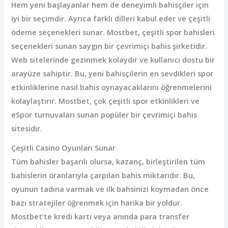
Hem yeni başlayanlar hem de deneyimli bahisçiler için
iyi bir seçimdir. Ayrıca farklı dilleri kabul eder ve çeşitli
ödeme seçenekleri sunar. Mostbet, çeşitli spor bahisleri
seçenekleri sunan saygın bir çevrimiçi bahis şirketidir.
Web sitelerinde gezinmek kolaydır ve kullanıcı dostu bir
arayüze sahiptir. Bu, yeni bahisçilerin en sevdikleri spor
etkinliklerine nasıl bahis oynayacaklarını öğrenmelerini
kolaylaştırır. Mostbet, çok çeşitli spor etkinlikleri ve
eSpor turnuvaları sunan popüler bir çevrimiçi bahis
sitesidir.
Çeşitli Casino Oyunları Sunar
Tüm bahisler başarılı olursa, kazanç, birleştirilen tüm
bahislerin oranlarıyla çarpılan bahis miktarıdır. Bu,
oyunun tadına varmak ve ilk bahsinizi koymadan önce
bazı stratejiler öğrenmek için harika bir yoldur.
Mostbet’te kredi kartı veya anında para transfer