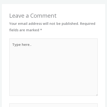
Leave a Comment
Your email address will not be published.
Required
fields are marked
*
Type
here..
Name*