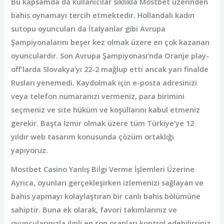
Bu kapsamda da kullanıcılar sıklıkla Mostbet üzerinden
bahis oynamayı tercih etmektedir. Hollandalı kadın
sutopu oyuncuları da İtalyanlar gibi Avrupa
Şampiyonalarını beşer kez olmak üzere en çok kazanan
oyunculardır. Son Avrupa Şampiyonası’nda Oranje play-
off’larda Slovakya’yı 22-2 mağlup etti ancak yarı finalde
Rusları yenemedi. Kaydolmak için e-posta adresinizi
veya telefon numaranızı vermeniz, para birimini
seçmeniz ve site hüküm ve koşullarını kabul etmeniz
gerekir. Başta İzmir olmak üzere tüm Türkiye’ye 12
yıldır web tasarım konusunda çözüm ortaklığı
yapıyoruz.
Mostbet Casino Yanlış Bilgi Verme İşlemleri Üzerine
Ayrıca, oyunları gerçekleşirken izlemenizi sağlayan ve
bahis yapmayı kolaylaştıran bir canlı bahis bölümüne
sahiptir. Buna ek olarak, favori takımlarınız ve
oyuncularınızla ilgili en son oranları kontrol edebilirsiniz.