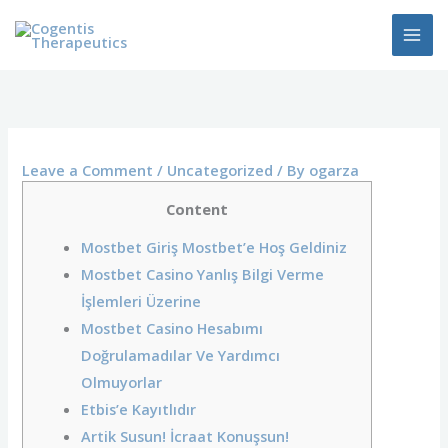
Skip
MAI
to
ME
content
Leave a Comment
/
Uncategorized
/ By
ogarza
Content
Mostbet Giriş Mostbet’e Hoş Geldiniz
Mostbet Casino Yanlış Bilgi Verme
İşlemleri Üzerine
Mostbet Casino Hesabımı
Doğrulamadılar Ve Yardımcı
Olmuyorlar
Etbis’e Kayıtlıdır
Artik Susun! İcraat Konuşsun!