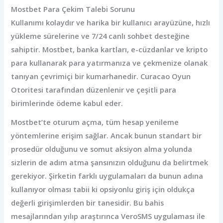
Mostbet Para Çekim Talebi Sorunu
Kullanımı kolaydır ve harika bir kullanıcı arayüzüne, hızlı
yükleme sürelerine ve 7/24 canlı sohbet desteğine
sahiptir. Mostbet, banka kartları, e-cüzdanlar ve kripto
para kullanarak para yatırmanıza ve çekmenize olanak
tanıyan çevrimiçi bir kumarhanedir. Curacao Oyun
Otoritesi tarafından düzenlenir ve çeşitli para
birimlerinde ödeme kabul eder.
Mostbet’te oturum açma, tüm hesap yenileme
yöntemlerine erişim sağlar. Ancak bunun standart bir
prosedür olduğunu ve somut aksiyon alma yolunda
sizlerin de adım atma şansınızın olduğunu da belirtmek
gerekiyor. Şirketin farklı uygulamaları da bunun adına
kullanıyor olması tabii ki opsiyonlu giriş için oldukça
değerli girişimlerden bir tanesidir. Bu bahis
mesajlarından yılıp araştırınca VeroSMS uygulaması ile