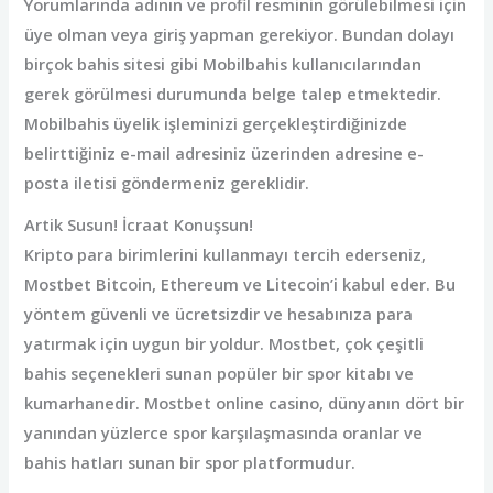
Yorumlarında adının ve profil resminin görülebilmesi için
üye olman veya giriş yapman gerekiyor. Bundan dolayı
birçok bahis sitesi gibi Mobilbahis kullanıcılarından
gerek görülmesi durumunda belge talep etmektedir.
Mobilbahis üyelik işleminizi gerçekleştirdiğinizde
belirttiğiniz e-mail adresiniz üzerinden adresine e-
posta iletisi göndermeniz gereklidir.
Artik Susun! İcraat Konuşsun!
Kripto para birimlerini kullanmayı tercih ederseniz,
Mostbet Bitcoin, Ethereum ve Litecoin’i kabul eder. Bu
yöntem güvenli ve ücretsizdir ve hesabınıza para
yatırmak için uygun bir yoldur. Mostbet, çok çeşitli
bahis seçenekleri sunan popüler bir spor kitabı ve
kumarhanedir. Mostbet online casino, dünyanın dört bir
yanından yüzlerce spor karşılaşmasında oranlar ve
bahis hatları sunan bir spor platformudur.