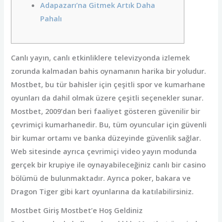
Adapazarı’na Gitmek Artık Daha
Pahalı
Canlı yayın, canlı etkinliklere televizyonda izlemek
zorunda kalmadan bahis oynamanın harika bir yoludur.
Mostbet, bu tür bahisler için çeşitli spor ve kumarhane
oyunları da dahil olmak üzere çeşitli seçenekler sunar.
Mostbet, 2009’dan beri faaliyet gösteren güvenilir bir
çevrimiçi kumarhanedir. Bu, tüm oyuncular için güvenli
bir kumar ortamı ve banka düzeyinde güvenlik sağlar.
Web sitesinde ayrıca çevrimiçi video yayın modunda
gerçek bir krupiye ile oynayabileceğiniz canlı bir casino
bölümü de bulunmaktadır. Ayrıca poker, bakara ve
Dragon Tiger gibi kart oyunlarına da katılabilirsiniz.
Mostbet Giriş Mostbet’e Hoş Geldiniz