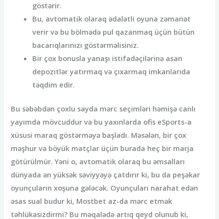
göstərir.
Bu, avtomatik olaraq ədalətli oyuna zəmanət
verir və bu bölmədə pul qazanmaq üçün bütün
bacarıqlarınızı göstərməlisiniz.
Bir çox bonusla yanaşı istifadəçilərinə asan
depozitlər yatırmaq və çıxarmaq imkanlarıda
təqdim edir.
Bu səbəbdən çoxlu sayda mərc seçimləri həmişə canlı
yayımda mövcuddur və bu yaxınlarda ofis eSports-a
xüsusi maraq göstərməyə başladı. Məsələn, bir çox
məşhur və böyük matçlar üçün burada heç bir marja
götürülmür. Yəni o, avtomatik olaraq bu əmsalları
dünyada ən yüksək səviyyəyə çatdırır ki, bu da peşəkar
oyunçuların xoşuna gələcək. Oyunçuları narahat edən
əsas sual budur ki, Mostbet az-da mərc etmək
təhlükəsizdirmi? Bu məqalədə artıq qeyd olunub ki,