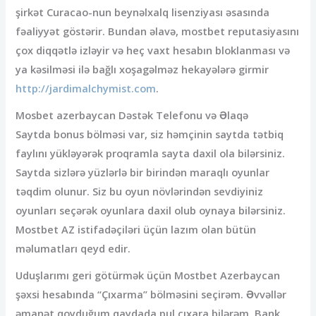
şirkət Curacao-nun beynəlxalq lisenziyası əsasında
fəaliyyət göstərir. Bundan əlavə, mostbet reputasiyasını
çox diqqətlə izləyir və heç vaxt hesabın bloklanması və
ya kəsilməsi ilə bağlı xoşagəlməz hekayələrə girmir
http://jardimalchymist.com
.
Mosbet azerbaycan Dəstək Telefonu və Əlaqə
Saytda bonus bölməsi var, siz həmçinin saytda tətbiq
faylını yükləyərək proqramla sayta daxil ola bilərsiniz.
Saytda sizlərə yüzlərlə bir birindən maraqlı oyunlar
təqdim olunur. Siz bu oyun növlərindən sevdiyiniz
oyunları seçərək oyunlara daxil olub oynaya bilərsiniz.
Mostbet AZ istifadəçiləri üçün lazım olan bütün
məlumatları qeyd edir.
Uduşlarımı geri götürmək üçün Mostbet Azerbaycan
şəxsi hesabında “Çıxarma” bölməsini seçirəm. Əvvəllər
əmanət qoyduğum qaydada pul çıxara bilərəm. Bank