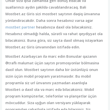
Onlar sizə qısa zamanda geri dönüş edəcək və
suallarınızı aydın şəkildə cavablandıracaq. Bəli
Mostbet.az Giris sizi mostbet saytının dəqiq ünvanına
yönləndirəcəkdir. Daha sonra hesabınız varsa əgər
mostbet partner
hesabınıza daxil ola biləcəksiniz.
Hesabınız olmadığı halda, sürətli və rahat qeydiyyat ola
biləcəksiniz. Buna görə, siz sayta daxil olmaq istəyərkən
Mostbet.az Giris ünvanından istifadə edin.
Mostbet Azərbaycan ilə mərc edin Bonuslar qazanın
Ətraflı məlumat üçün saytın promosyonlar bölməsinə
daxil olun. Mostbet saytının daha bir üstünlüyü onun
sizin üçün mobil proqram yaratmasıdır. Bu mobil
proqramla siz url ünvanını yazmadan asanlıqla
Mostbet-ə daxil ola və mərc edə biləcəksiniz. Mobil
proqram kompüterlər, telefonlar və planşetlər üçün
mövcuddur. Sizə uyğun olan versiyanı yükləyərək
proqramdan rahatlıqla istifadə edə bilərsiniz. Siz