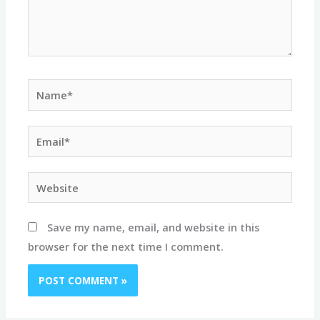
Name*
Email*
Website
Save my name, email, and website in this
browser for the next time I comment.