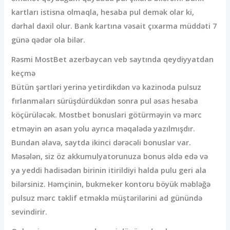
kartları istisna olmaqla, hesaba pul demək olar ki,
dərhal daxil olur. Bank kartına vəsait çıxarma müddəti 7
günə qədər ola bilər.
Rəsmi MostBet azerbaycan veb saytında qeydiyyatdan
keçmə
Bütün şərtləri yerinə yetirdikdən və kazinoda pulsuz
fırlanmaları sürüşdürdükdən sonra pul əsas hesaba
köçürüləcək. Mostbet bonuslari götürməyin və mərc
etməyin ən asan yolu ayrıca məqalədə yazılmışdır.
Bundan əlavə, saytda ikinci dərəcəli bonuslar var.
Məsələn, siz öz akkumulyatorunuza bonus əldə edə və
ya yeddi hadisədən birinin itirildiyi halda pulu geri ala
bilərsiniz. Həmçinin, bukmeker kontoru böyük məbləğə
pulsuz mərc təklif etməklə müştərilərini ad günündə
sevindirir.