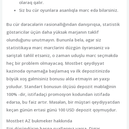
olaraq qalır.
Siz bu cür oyunlara asanlıqla mərc edə bilərsiniz.
Bu cür dərəcələrin rasionallığından danışırıqsa, statistik
göstəricilər üçün daha yüksək marjanın təklif
olunduğunu unutmayın. Bununla belə, əgər siz
statistikaya mərc mərclərini düzgün öyrənsəniz və
səriştəli təhlil etsəniz, o zaman uduşlu mərc seçməkdə
heç bir problem olmayacaq. Mostbet qeydiyyat
kazinoda oynamağa başlamaq və ilk depozitinizdə
böyük xoş gəlmisiniz bonusu əldə etməyin ən yaxşı
yoludur. Standart bonusun ölçüsü depozit məbləğinin
100% -dir, istifadəçi promosyon kodundan istifadə
edərsə, bu faiz artır. Məsələn, bir müştəri qeydiyyatdan
keçən günün ertəsi günü 100 USD depozit qoymuşdur.
Mostbet AZ bukmeker hakkında
Sizi düşündürən başqa suallarınız varsa, Digər