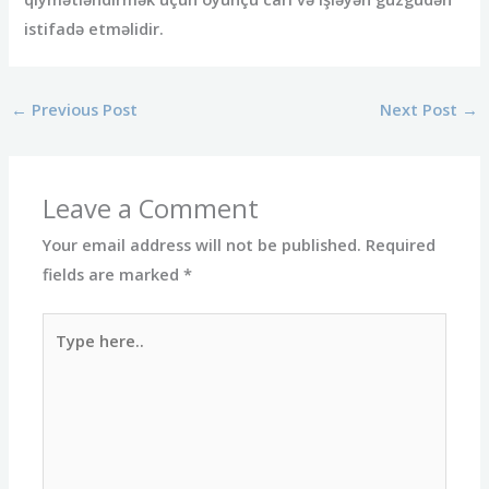
istifadə etməlidir.
←
Previous Post
Next Post
→
Leave a Comment
Your email address will not be published.
Required
fields are marked
*
Type
here..