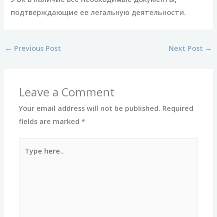
подтверждающие ее легальную деятельности.
←
Previous Post
Next Post
→
Leave a Comment
Your email address will not be published.
Required
fields are marked
*
Type
here..