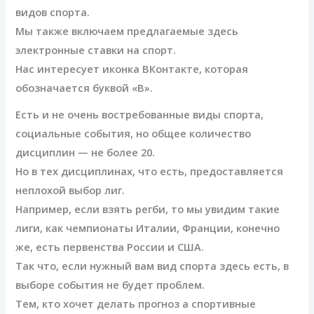
видов спорта.
Мы также включаем предлагаемые здесь
электронные ставки на спорт.
Нас интересует иконка ВКонтакте, которая
обозначается буквой «В».
Есть и не очень востребованные виды спорта,
социальные события, но общее количество
дисциплин — не более 20.
Но в тех дисциплинах, что есть, предоставляется
неплохой выбор лиг.
Например, если взять регби, то мы увидим такие
лиги, как чемпионаты Италии, Франции, конечно
же, есть первенства России и США.
Так что, если нужный вам вид спорта здесь есть, в
выборе события не будет проблем.
Тем, кто хочет делать прогноз а спортивные