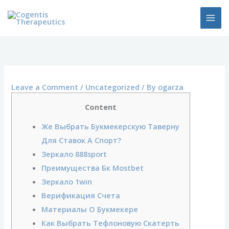
Skip
MAI
to
ME
content
Leave a Comment
/
Uncategorized
/ By
ogarza
Content
Же Выбрать Букмекерскую Таверну
Для Ставок А Спорт?
Зеркало 888sport
Преимущества Бк Mostbet
Зеркало 1win
Верификация Счета
Материалы О Букмекере
Как Выбрать Тефлоновую Скатерть