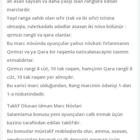
ən asan sayılan və daha yaxşı olan rənglərə edilən
mərclərdir.
Yaşıl rəngə sahib olan sıfır (tək və iki sıfır) istisna
olmaqla, ruletkadakı ədədlər əsasən iki növə bölünür :
qırmızı rəngli və qara olanlar.
Bu mərc növündə oyunçular yalnız növbəti fırlanmanın
Qırmızı və ya Qara bir rəqəmlə nəticələnəcəyini təxmin
etməlidirlər.
Qırmızı rəngi 8 cüt, 10 tək rəqəm, həmçinin Qara rəngli 8
cüt, 10 tək rəqəm yer almışdır.
Bu xarici mərc olduğundan, Rəng mərcinin ödənişi 1-dən
1-ə nisbətindədir.
Təklif Olunan Idman Mərc Növləri
Salamlama bonusu yeni oyunçuları cəlb etmək üçün
kazino tərəfindən edilən təklifdir.
Bu bonuslar müxtəlif məbləqlərdə olur, amma, əsasən,
qeydiyyatdan keçmək və ilk depoziti qoymaq üçün