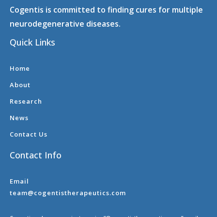
Cogentis is committed to finding cures for multiple
neurodegenerative diseases.
Quick Links
Home
About
Research
News
Contact Us
Contact Info
Email
team@cogentistherapeutics.com