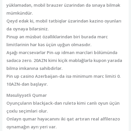
yükləmədən, mobil brauzer üzərindən də sınaya bilmək
mümkündür.
Qeyd edək ki, mobil tətbiqlər üzərindən kazino oyunları
da oynaya bilərsiniz.
Pinup ən müsbət özəlliklərindən biri burada mərc
limitlərinin hər kəs üçün uyğun olmasıdır.
Aşağı mərcsevərlər Pin-up idman mərcləri bölümündə
sadəcə zero. 20AZN kimi kiçik məbləğlərlə kupon yarada
bilmə imkanına sahibdirlər.
Pin up casino Azerbaijan-da isə minimum mərc limiti 0.
10AZN-dən başlayır.
Məsuliyyətli Qumar
Oyunçuların blackjack-dən ruletə kimi canlı oyun üçün
çoxlu seçimləri olur.
Onlayn qumar həyəcanını iki qat artıran real alfilerazo
oynamağın ayrı yeri var.