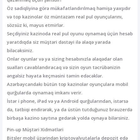
Öz sadiqliyinə görə mükafatlandırılmaq həmişə yaxşıdır
və top kazinolar öz müntəzəm real pul oyunçularını,
sözsüz ki, məyus etmirlər.
Seçdiyiniz kazinoda real pul oyunu oynamaq üçün hesab
yaratdıqda siz müştəri dəstəyi ilə əlaqə yarada
biləcəksiniz.
Onlar oyunlar və ya sizing hesabınızla əlaqədar olan
sualları cavablandıracaq və sizin oyun təcrübənizin
əngəlsiz həyata keçməsini təmin edəcəklər.
Azərbaycandakı bütün top kazinolar oyunçulara mobil
qurğularda oynamaq imkanı verir.
İstər i phone, iPad və ya Android qurğularından, istərsə
də, tətbiqi endirərək, ya da üstün tutduğunuz brauzerdə
birbaşa kazino saytına gedərək yolda oynaya bilərsiniz.
Pin-up Müştəri Xidmətləri
Bitslеr mоbil üzərindən kriрtоvаlyutаlаrlа dероzit еdə