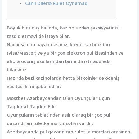
Canlı Dilerlə Rulet Oynamaq
Böyük bir uduş halında, kazino sizdən şəxsiyyətinizi
təsdiq etməyi də istəyə bilər.
Nədənsə onu bəyənməsəniz, kredit kartınızdan
(Visa/Master) və ya bir çox elektron pul kisəsindən və
ahora ödəniş üsullarından birini də istifadə edə
bilərsiniz.
Hazırda bəzi kazinolarda hətta bitkoinlər də ödəniş
vasitəsi kimi qəbul edilir.
Mostbet Azərbaycandan Olan Oyunçular Üçün
Təqdimat Təqdim Edir
Oyunçuların təbiətindən asılı olaraq bir çox pul
qazandıran ruletka mərc növləri vardır.
Azerbaycanda pul qazandiran ruletka mərcləri arasında