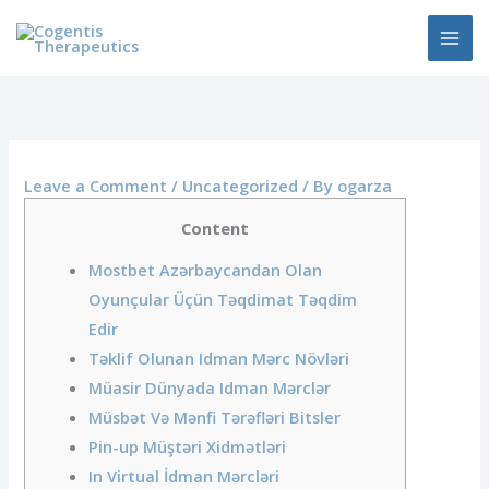
Skip
MAI
to
ME
content
Leave a Comment
/
Uncategorized
/ By
ogarza
Content
Mostbet Azərbaycandan Olan
Oyunçular Üçün Təqdimat Təqdim
Edir
Təklif Olunan Idman Mərc Növləri
Müasir Dünyada Idman Mərclər
Müsbət Və Mənfi Tərəfləri Bitslеr
Pin-up Müştəri Xidmətləri
In Virtual İdman Mərcləri