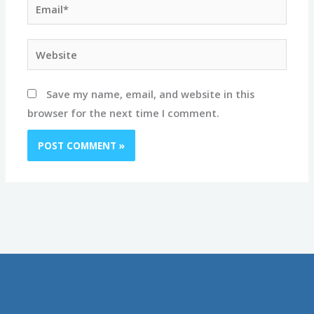
Email*
Website
Save my name, email, and website in this
browser for the next time I comment.