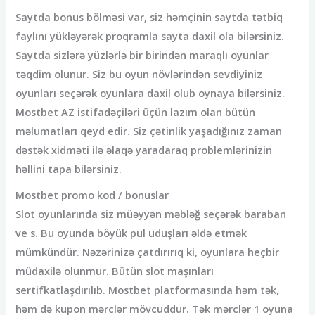
Saytda bonus bölməsi var, siz həmçinin saytda tətbiq
faylını yükləyərək proqramla sayta daxil ola bilərsiniz.
Saytda sizlərə yüzlərlə bir birindən maraqlı oyunlar
təqdim olunur. Siz bu oyun növlərindən sevdiyiniz
oyunları seçərək oyunlara daxil olub oynaya bilərsiniz.
Mostbet AZ istifadəçiləri üçün lazım olan bütün
məlumatları qeyd edir. Siz çətinlik yaşadığınız zaman
dəstək xidməti ilə əlaqə yaradaraq problemlərinizin
həllini tapa bilərsiniz.
Mostbet promo kod / bonuslar
Slot oyunlarında siz müəyyən məbləğ seçərək baraban
ve s. Bu oyunda böyük pul uduşları əldə etmək
mümkündür. Nəzərinizə çatdırırıq ki, oyunlara heçbir
müdaxilə olunmur. Bütün slot maşınları
sertifkatlaşdırılıb. Mostbet platformasında həm tək,
həm də kupon mərclər mövcuddur. Tək mərclər 1 oyuna