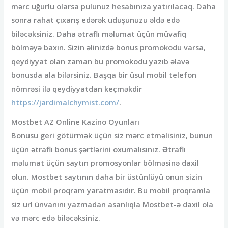
mərc uğurlu olarsa pulunuz hesabınıza yatırılacaq. Daha
sonra rahat çıxarış edərək uduşunuzu əldə edə
biləcəksiniz. Daha ətraflı məlumat üçün müvafiq
bölməyə baxın. Sizin əlinizdə bonus promokodu varsa,
qeydiyyat olan zaman bu promokodu yazıb əlavə
bonusda ala bilərsiniz. Başqa bir üsul mobil telefon
nömrəsi ilə qeydiyyatdan keçməkdir
https://jardimalchymist.com/
.
Mostbet AZ Online Kazino Oyunları
Bonusu geri götürmək üçün siz mərc etməlisiniz, bunun
üçün ətraflı bonus şərtlərini oxumalısınız. Ətraflı
məlumat üçün saytın promosyonlar bölməsinə daxil
olun. Mostbet saytının daha bir üstünlüyü onun sizin
üçün mobil proqram yaratmasıdır. Bu mobil proqramla
siz url ünvanını yazmadan asanlıqla Mostbet-ə daxil ola
və mərc edə biləcəksiniz.