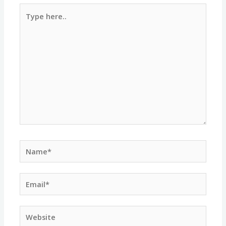
Type
here..
Name*
Email*
Website