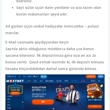
bilərsiniz.
Sayt sizlər üçün daim yenilənir və sizə lazım olan
bütün məlumatları qeyd edir.
Ad günləri üçün unikal hədiyyələr mövcuddur – pulsuz
mərclər.
E-Mail vasitəsilə qeydiyyatdan keçin
Saytda aktiv olduğunuz müddətcə daha çox bonus
qazana bilərsiniz. İlk depozitinizə görə sizə ən azı 2x
bonus verilir. Qeyd etmək lazımdır ki, ilk depozit bonusu
hesaba köçürüldükdən dərhal sonra götürülə bilməz.