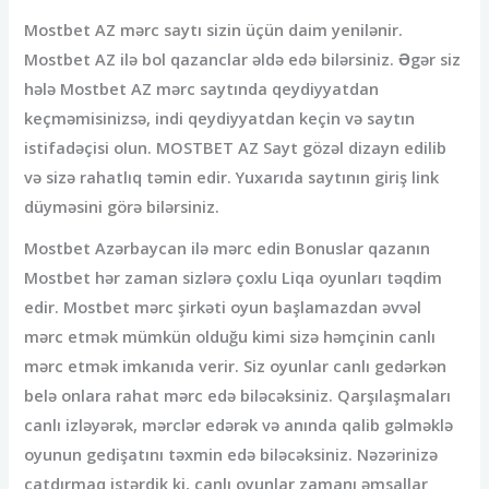
Mostbet AZ mərc saytı sizin üçün daim yenilənir.
Mostbet AZ ilə bol qazanclar əldə edə bilərsiniz. Əgər siz
hələ Mostbet AZ mərc saytında qeydiyyatdan
keçməmisinizsə, indi qeydiyyatdan keçin və saytın
istifadəçisi olun. MOSTBET AZ Sayt gözəl dizayn edilib
və sizə rahatlıq təmin edir. Yuxarıda saytının giriş link
düyməsini görə bilərsiniz.
Mostbet Azərbaycan ilə mərc edin Bonuslar qazanın
Mostbet hər zaman sizlərə çoxlu Liqa oyunları təqdim
edir. Mostbet mərc şirkəti oyun başlamazdan əvvəl
mərc etmək mümkün olduğu kimi sizə həmçinin canlı
mərc etmək imkanıda verir. Siz oyunlar canlı gedərkən
belə onlara rahat mərc edə biləcəksiniz. Qarşılaşmaları
canlı izləyərək, mərclər edərək və anında qalib gəlməklə
oyunun gedişatını təxmin edə biləcəksiniz. Nəzərinizə
çatdırmaq istərdik ki, canlı oyunlar zamanı əmsallar