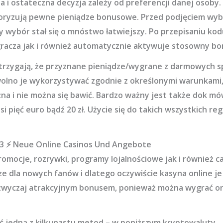
a i ostateczna decyzja zależy od preferencji danej osoby.
woryzują pewne pieniądze bonusowe. Przed podjęciem wyb
y wybór stał się o mnóstwo łatwiejszy. Po przepisaniu kod
 gracza jak i również automatycznie aktywuje stosowny b
zstrzygają, że przyznane pieniądze/wygrane z darmowych 
olno je wykorzystywać zgodnie z określonymi warunkami, 
żna i nie można się bawić. Bardzo ważny jest także dok 
i pięć euro bądź 20 zł. Użycie się do takich wszystkich r
23 ⚡ Neue Online Casinos Und Angebote
omocje, rozrywki, programy lojalnościowe jak i również
ze dla nowych fanów i dlatego oczywiście kasyna online j
dzwyczaj atrakcyjnym bonusem, ponieważ można wygrać or
ć jedną z kilkunastu metod – w poniższym kryptowaluty.