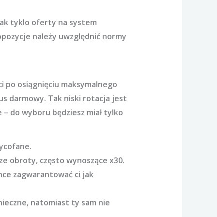
ak tyklo oferty na system
opozycje należy uwzględnić normy
ści po osiągnięciu maksymalnego
s darmowy. Tak niski rotacja jest
e – do wyboru będziesz miał tylko
wycofane.
ze obroty, często wynoszące x30.
chce zagwarantować ci jak
ieczne, natomiast ty sam nie