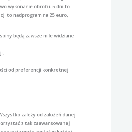
owo wykonanie obrotu. 5 dni to
cji to nadprogram na 25 euro,
 spiny będą zawsze mile widziane
i.
ści od preferencji konkretnej
Wszystko zależy od założeń danej
skorzystać z tak zaawansowanej
 propozycja może zostać w każdej