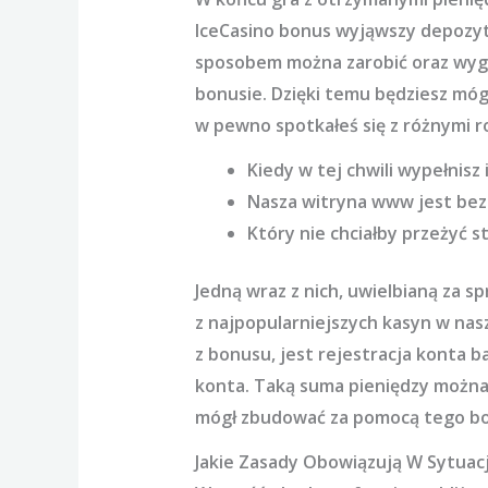
IceCasino bonus wyjąwszy depozyt
sposobem można zarobić oraz wygr
bonusie. Dzięki temu będziesz mó
w pewno spotkałeś się z różnymi r
Kiedy w tej chwili wypełnisz
Nasza witryna www jest bez
Który nie chciałby przeżyć 
Jedną wraz z nich, uwielbianą za 
z najpopularniejszych kasyn w na
z bonusu, jest rejestracja konta 
konta. Taką suma pieniędzy można 
mógł zbudować za pomocą tego b
Jakie Zasady Obowiązują W Sytuacj