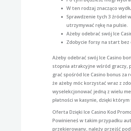
W ten rodzaj znacząco wydłuż
Sprawdzenie tych 3 źródeł w
utrzymywać rękę na pulsie.
Ażeby odebrać swój Ice Cas
Zdobycie forsy na start bez
Ażeby odebrać swój Ice Casino bo
stopnia atrakcyjne wśród graczy, 
grać spośród Ice Casino bonus za 
że ażeby móc korzystać wraz z zd
wyselekcjonować jedną z wielu me
płatności w kasynie, dzięki który
Oferta Dzięki Ice Casino Kod Prom
Powinieneś w takim przypadku aut
przekierowany, należy przejść pod