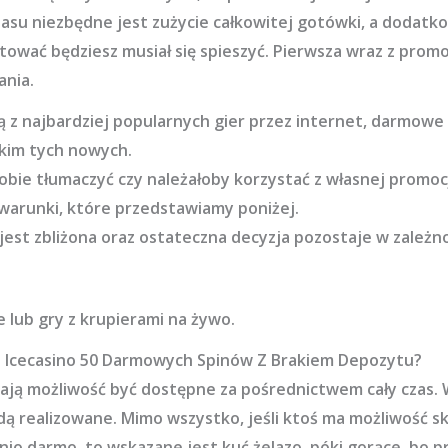
asu niezbędne jest zużycie całkowitej gotówki, a dodatk
tować będziesz musiał się spieszyć. Pierwsza wraz z promo
ania.
ną z najbardziej popularnych gier przez internet, darmowe
tkim tych nowych.
obie tłumaczyć czy należałoby korzystać z własnej promocj
warunki, które przedstawiamy poniżej.
est zbliżona oraz ostateczna decyzja pozostaje w zależno
 lub gry z krupierami na żywo.
e Icecasino 50 Darmowych Spinów Z Brakiem Depozytu?
ają możliwość być dostępne za pośrednictwem cały czas. 
będą realizowane. Mimo wszystko, jeśli ktoś ma możliwość 
ytnio darmo, to wskazane jest kuć żelazo, póki gorące, bo