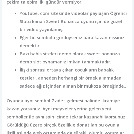
çekim talebimi iki gündür vermiyor.
Youtube. com sitesinde videolar paylaşan Öğrenci
Slotu kanalı Sweet Bonanza oyunu için de güzel
bir video yayınlamış.
Eğer bu sembolü gördüyseniz para kazanmışsınız
demektir.
Bazı bahis siteleri demo olarak sweet bonanza
demo slot oynamanız imkan tanımaktadır.
İlişki sonrası ortaya çıkan çocukların babalık
testleri, anneden herhangi bir örnek alınmadan,
sadece ağız içinden alınan bir mukoza örneğinde..
Oyunda aynı sembol 7 adet gelmesi halinde ikramiye
kazanıyorsunuz. Aynı meyveler yerine gelen yeni
semboller ile aynı spin içinde tekrar kazanabiliyorsunuz.
Görüldüğü üzere birçok özellikle donatılan bu oyunla
ilgili aslında web ortamında da sürekli olumlu yorumlar