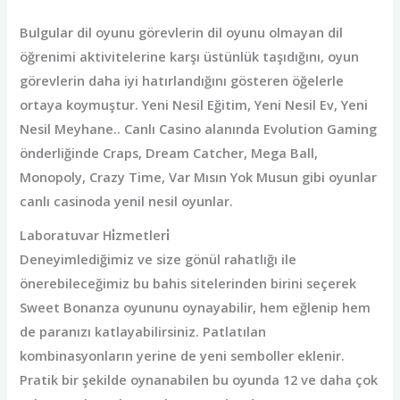
Bulgular dil oyunu görevlerin dil oyunu olmayan dil
öğrenimi aktivitelerine karşı üstünlük taşıdığını, oyun
görevlerin daha iyi hatırlandığını gösteren öğelerle
ortaya koymuştur. Yeni Nesil Eğitim, Yeni Nesil Ev, Yeni
Nesil Meyhane.. Canlı Casino alanında Evolution Gaming
önderliğinde Craps, Dream Catcher, Mega Ball,
Monopoly, Crazy Time, Var Mısın Yok Musun gibi oyunlar
canlı casinoda yenil nesil oyunlar.
Laboratuvar Hi̇zmetleri̇
Deneyimlediğimiz ve size gönül rahatlığı ile
önerebileceğimiz bu bahis sitelerinden birini seçerek
Sweet Bonanza oyununu oynayabilir, hem eğlenip hem
de paranızı katlayabilirsiniz. Patlatılan
kombinasyonların yerine de yeni semboller eklenir.
Pratik bir şekilde oynanabilen bu oyunda 12 ve daha çok