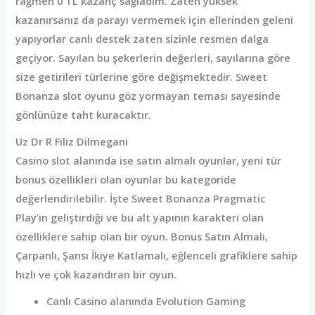
rağmen 0 TL kazanç sağladım. Zaten yüksek
kazanırsanız da parayı vermemek için ellerinden geleni
yapıyorlar canlı destek zaten sizinle resmen dalga
geçiyor. Sayılan bu şekerlerin değerleri, sayılarına göre
size getirileri türlerine göre değişmektedir. Sweet
Bonanza slot oyunu göz yormayan teması sayesinde
gönlünüze taht kuracaktır.
Uz Dr R Filiz Dilmegani
Casino slot alanında ise satın almalı oyunlar, yeni tür
bonus özellikleri olan oyunlar bu kategoride
değerlendirilebilir. İşte Sweet Bonanza Pragmatic
Play’in geliştirdiği ve bu alt yapının karakteri olan
özelliklere sahip olan bir oyun. Bonus Satın Almalı,
Çarpanlı, Şansı İkiye Katlamalı, eğlenceli grafiklere sahip
hızlı ve çok kazandıran bir oyun.
Canlı Casino alanında Evolution Gaming