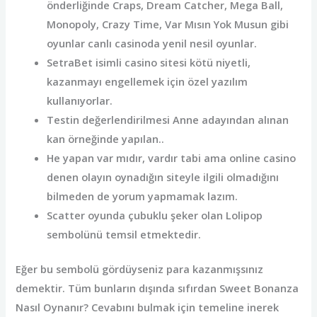
önderliğinde Craps, Dream Catcher, Mega Ball,
Monopoly, Crazy Time, Var Mısın Yok Musun gibi
oyunlar canlı casinoda yenil nesil oyunlar.
SetraBet isimli casino sitesi kötü niyetli,
kazanmayı engellemek için özel yazılım
kullanıyorlar.
Testin değerlendirilmesi Anne adayından alınan
kan örneğinde yapılan..
He yapan var mıdır, vardır tabi ama online casino
denen olayın oynadığın siteyle ilgili olmadığını
bilmeden de yorum yapmamak lazım.
Scatter oyunda çubuklu şeker olan Lolipop
sembolünü temsil etmektedir.
Eğer bu sembolü gördüyseniz para kazanmışsınız
demektir. Tüm bunların dışında sıfırdan Sweet Bonanza
Nasıl Oynanır? Cevabını bulmak için temeline inerek