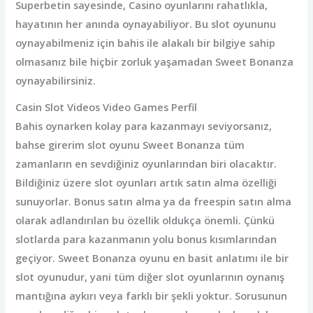
Superbetin sayesinde, Casino oyunlarını rahatlıkla,
hayatının her anında oynayabiliyor. Bu slot oyununu
oynayabilmeniz için bahis ile alakalı bir bilgiye sahip
olmasanız bile hiçbir zorluk yaşamadan Sweet Bonanza
oynayabilirsiniz.
Casin Slot Videos Video Games Perfil
Bahis oynarken kolay para kazanmayı seviyorsanız,
bahse girerim slot oyunu Sweet Bonanza tüm
zamanların en sevdiğiniz oyunlarından biri olacaktır.
Bildiğiniz üzere slot oyunları artık satın alma özelliği
sunuyorlar. Bonus satın alma ya da freespin satın alma
olarak adlandırılan bu özellik oldukça önemli. Çünkü
slotlarda para kazanmanın yolu bonus kısımlarından
geçiyor. Sweet Bonanza oyunu en basit anlatımı ile bir
slot oyunudur, yani tüm diğer slot oyunlarının oynanış
mantığına aykırı veya farklı bir şekli yoktur. Sorusunun