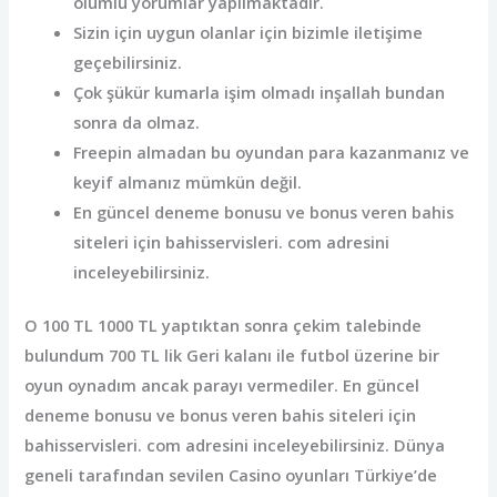
olumlu yorumlar yapılmaktadır.
Sizin için uygun olanlar için bizimle iletişime
geçebilirsiniz.
Çok şükür kumarla işim olmadı inşallah bundan
sonra da olmaz.
Freepin almadan bu oyundan para kazanmanız ve
keyif almanız mümkün değil.
En güncel deneme bonusu ve bonus veren bahis
siteleri için bahisservisleri. com adresini
inceleyebilirsiniz.
O 100 TL 1000 TL yaptıktan sonra çekim talebinde
bulundum 700 TL lik Geri kalanı ile futbol üzerine bir
oyun oynadım ancak parayı vermediler. En güncel
deneme bonusu ve bonus veren bahis siteleri için
bahisservisleri. com adresini inceleyebilirsiniz. Dünya
geneli tarafından sevilen Casino oyunları Türkiye’de