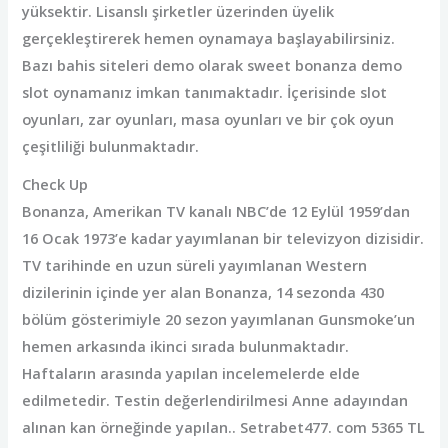
yüksektir. Lisanslı şirketler üzerinden üyelik
gerçekleştirerek hemen oynamaya başlayabilirsiniz.
Bazı bahis siteleri demo olarak sweet bonanza demo
slot oynamanız imkan tanımaktadır. İçerisinde slot
oyunları, zar oyunları, masa oyunları ve bir çok oyun
çeşitliliği bulunmaktadır.
Check Up
Bonanza, Amerikan TV kanalı NBC’de 12 Eylül 1959’dan
16 Ocak 1973’e kadar yayımlanan bir televizyon dizisidir.
TV tarihinde en uzun süreli yayımlanan Western
dizilerinin içinde yer alan Bonanza, 14 sezonda 430
bölüm gösterimiyle 20 sezon yayımlanan Gunsmoke’un
hemen arkasında ikinci sırada bulunmaktadır.
Haftaların arasında yapılan incelemelerde elde
edilmetedir. Testin değerlendirilmesi Anne adayından
alınan kan örneğinde yapılan.. Setrabet477. com 5365 TL